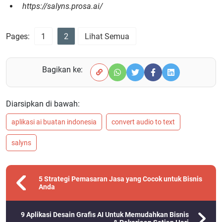
https://salyns.prosa.ai/
Pages:
1
2
Lihat Semua
Bagikan ke:
Diarsipkan di bawah:
aplikasi ai buatan indonesia
convert audio to text
salyns
5 Strategi Pemasaran Jasa yang Cocok untuk Bisnis
Anda
9 Aplikasi Desain Grafis AI Untuk Memudahkan Bisnis