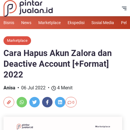
Bisnis
News
Marketplace
Ekspedisi
Sosial Media
Pelu
Marketplace
Cara Hapus Akun Zalora dan
Deactive Account [+Format]
2022
Anisa
06 Jul 2022
4 Menit
0