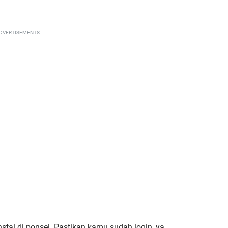
DVERTISEMENTS
nstal di ponsel. Pastikan kamu sudah login, ya.