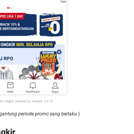
is ongkir shopee (c) shopee. Co. Id
rgantung periode promo yang berlaku
.)
gkir