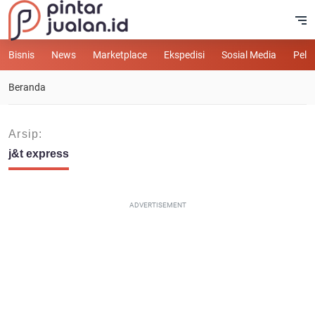
Bisnis
News
Marketplace
Ekspedisi
Sosial Media
Pelu
Beranda
Arsip:
j&t express
ADVERTISEMENT