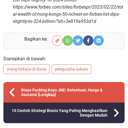
https://www.forbes.com/sites/forbespr/2023/02/22/tot
al-wealth-of-hong-kongs-50-richest-on-forbes-list-dips-
slightly-to-324-billion/?sh=3e819a953d1d
Bagikan ke:
Diarsipkan di bawah:
orang terkaya di dunia
pengusaha sukses
Biaya Packing Kayu JNE: Ketentuan, Harga &
Asuransi [Lengkap]
10 Contoh Strategi Bisnis Yang Paling Menghasilkan
Dengan Mudah