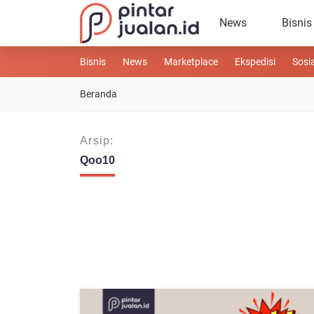
News
Bisnis
Bisnis
News
Marketplace
Ekspedisi
Sosi
Beranda
Arsip:
Qoo10