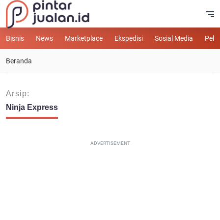
Bisnis
News
Marketplace
Ekspedisi
Sosial Media
Pelu
Beranda
Arsip:
Ninja Express
ADVERTISEMENT