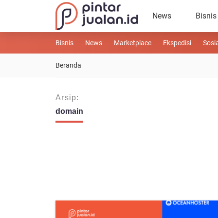
News
Bisnis
Bisnis
News
Marketplace
Ekspedisi
Sosi
Beranda
Arsip:
domain